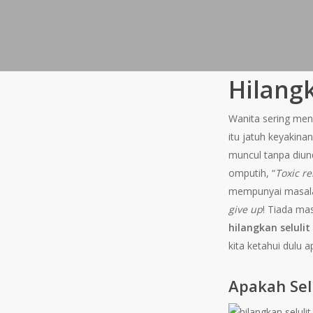
Hilang
Wanita sering me
itu jatuh keyakinan
muncul tanpa diun
omputih, “
Toxic re
mempunyai masalah
give up
! Tiada mas
hilangkan seluli
kita ketahui dulu ap
Apakah Sel