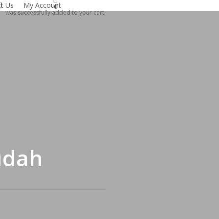
search
t Us
My Account
0
was successfully added to your cart.
udah