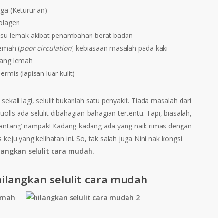
rga (Keturunan)
olagen
isu lemak akibat penambahan berat badan
emah (
poor circulation
) kebiasaan masalah pada kaki
 yang lemah
ermis (lapisan luar kulit)
 sekali lagi, selulit bukanlah satu penyakit. Tiada masalah dari
 uolls ada selulit dibahagian-bahagian tertentu. Tapi, biasalah,
antang’ nampak! Kadang-kadang ada yang naik rimas dengan
keju yang kelihatan ini. So, tak salah juga Nini nak kongsi
langkan selulit cara mudah.
hilangkan selulit cara mudah
rumah