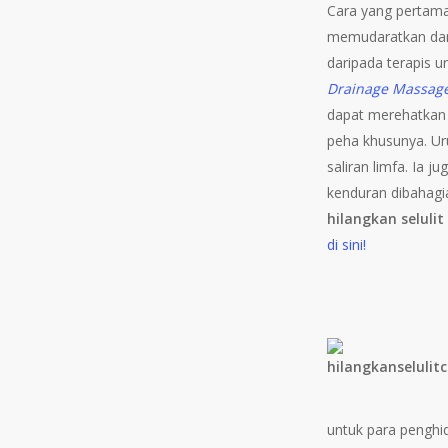
Cara yang pertama
memudaratkan dan 
daripada terapis u
Drainage Massag
dapat merehatkan 
peha khusunya. U
saliran limfa. Ia 
kenduran dibahagia
hilangkan seluli
di sini!
untuk para penghi