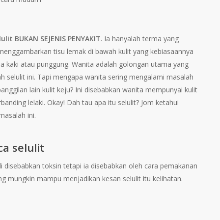
lulit
BUKAN SEJENIS PENYAKIT
. Ia hanyalah terma yang
 menggambarkan tisu lemak di bawah kulit yang kebiasaannya
ha kaki atau punggung. Wanita adalah golongan utama yang
 selulit ini. Tapi mengapa wanita sering mengalami masalah
panggilan lain kulit keju? Ini disebabkan wanita mempunyai kulit
rbanding lelaki. Okay! Dah tau apa itu selulit? Jom ketahui
asalah ini.
a selulit
adi disebabkan toksin tetapi ia disebabkan oleh cara pemakanan
ng mungkin mampu menjadikan kesan selulit itu kelihatan.