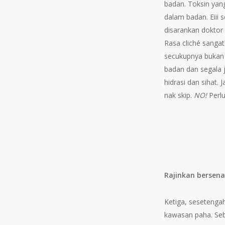
badan. Toksin yan
dalam badan. Eiii 
disarankan doktor 
Rasa cliché sanga
secukupnya bukan
badan dan segala j
hidrasi dan sihat. 
nak skip.
NO!
Perlu
Rajinkan bersen
Ketiga, sesetenga
kawasan paha. Seba