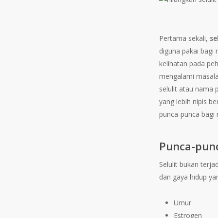
Pertama sekali,
se
diguna pakai bagi
kelihatan pada pe
mengalami masalah
selulit atau nama 
yang lebih nipis be
punca-punca bagi m
Punca-punc
Selulit bukan terj
dan gaya hidup ya
Umur
Estrogen