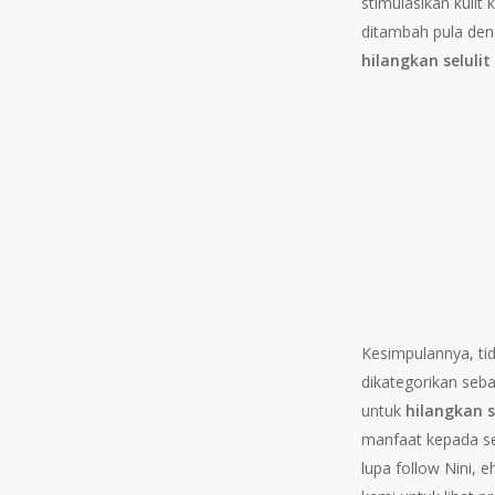
stimulasikan kulit
ditambah pula den
hilangkan seluli
Kesimpulannya, tida
dikategorikan seba
untuk
hilangkan s
manfaat kepada s
lupa follow Nini, 