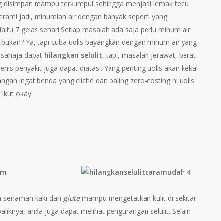
g disimpan mampu terkumpul sehingga menjadi lemak tepu
seram! Jadi, minumlah air dengan banyak seperti yang
iaitu 7 gelas sehari.Setiap masalah ada saja perlu minum air.
t bukan? Ya, tapi cuba uolls bayangkan dengan minum air yang
 sahaja dapat
hilangkan selulit
, tapi, masalah jerawat, berat
enis penyakit juga dapat diatasi. Yang penting uolls akan kekal
Jangan ingat benda yang cliché dan paling zero-costing ni uolls
 ikut okay.
am
h senaman kaki dan
glute
mampu mengetatkan kulit di sekitar
liknya, anda juga dapat melihat pengurangan selulit. Selain