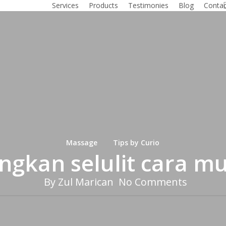
Best Deals
Services
Products
Testimonies
Blog
Contac
Massage
Tips by Curio
angkan selulit cara m
By
Zul Marican
No Comments