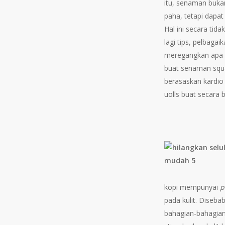
itu, senaman buka
paha, tetapi dapat
Hal ini secara tid
lagi tips, pelbaga
meregangkan apa ya
buat senaman squat
berasaskan kardio
uolls buat secara 
kopi mempunyai
p
pada kulit. Diseba
bahagian-bahagian 