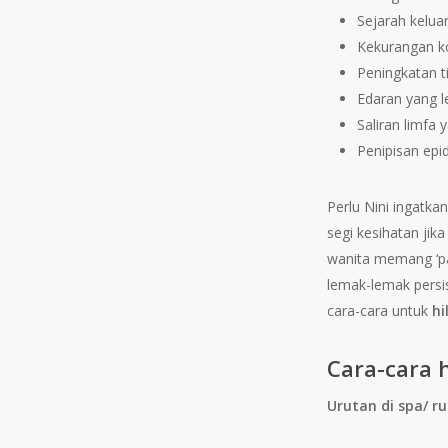
Sejarah kelua
Kekurangan k
Peningkatan t
Edaran yang l
Saliran limfa
Penipisan epid
Perlu Nini ingatkan
segi kesihatan jika
wanita memang ‘p
lemak-lemak persis 
cara-cara untuk
hi
Cara-cara 
Urutan di spa/ 