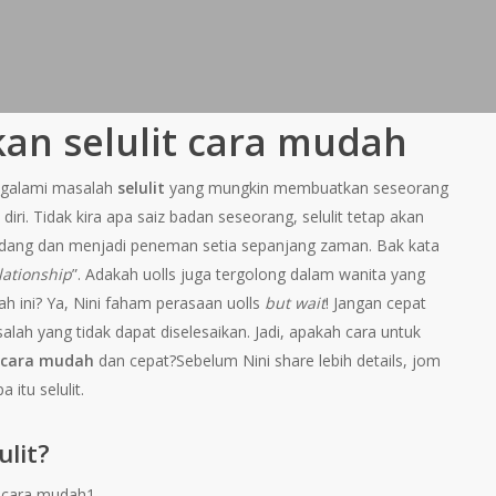
kan selulit cara mudah
ngalami masalah
selulit
yang mungkin membuatkan seseorang
 diri. Tidak kira apa saiz badan seseorang, selulit tetap akan
dang dan menjadi peneman setia sepanjang zaman. Bak kata
lationship
”. Adakah uolls juga tergolong dalam wanita yang
 ini? Ya, Nini faham perasaan uolls
but wait
! Jangan cepat
alah yang tidak dapat diselesaikan. Jadi, apakah cara untuk
t cara mudah
dan cepat?Sebelum Nini share lebih details, jom
a itu selulit.
ulit?