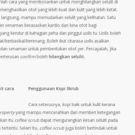
nlah cara yang membosankan untuk menghilangkan selulit di
 menghasilkan otot yang lebih kuat dan kulit yang lebih ketat.
ak langsung, mampu memudarkan selulit yang kelihatan. Satu
ikan senaman berasaskan kardio dan bina otot bagi
ng kendur di bahagian peha dan pinggul uolls tu. Uolls boleh
/berbasikal/berenang. Boleh ikut citarasa uolls asalkan
 dan senaman untuk pembentukan otot yer. Percayalah, jika
berterusan
confirm
boleh
hilangkan selulit
.
Penggunaan Kopi Skrub
Cara seterusnya, kopi baik untuk kulit kerana
roperty
yang mampu mencerahkan dan memberi ketegangan
bkan itu
coffee scrub
dapat mengurangkan kesan selulit pada
tertentu. Selain itu,
coffee scrub
juga boleh bertindak untuk