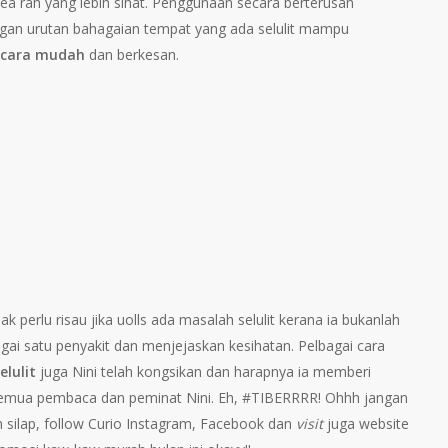
 kea rah yang lebih sihat. Penggunaan secara berterusan
gan urutan bahagaian tempat yang ada selulit mampu
t cara mudah
dan berkesan.
k perlu risau jika uolls ada masalah selulit kerana ia bukanlah
gai satu penyakit dan menjejaskan kesihatan. Pelbagai cara
elulit
juga Nini telah kongsikan dan harapnya ia memberi
emua pembaca dan peminat Nini. Eh, #TIBERRRR! Ohhh jangan
eh silap, follow Curio Instagram, Facebook dan
visit
juga website