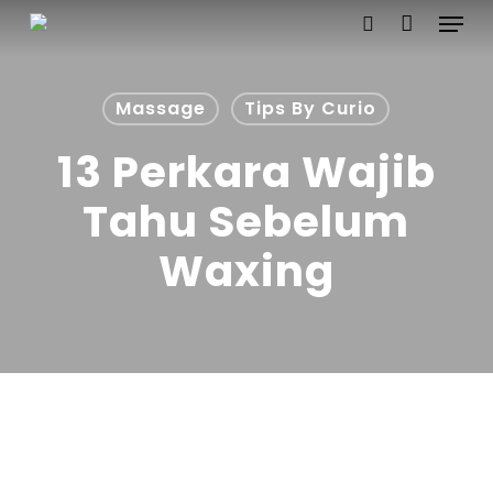
Menu
Skip
to
search
main
content
Massage
Tips By Curio
13 Perkara Wajib
Tahu Sebelum
Waxing